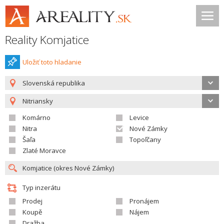
Reality Komjatice
Uložiť toto hladanie
Slovenská republika
Nitriansky
Komárno
Levice
Nitra
Nové Zámky
Šaľa
Topoľčany
Zlaté Moravce
Typ inzerátu
Prodej
Pronájem
Koupě
Nájem
Dražba