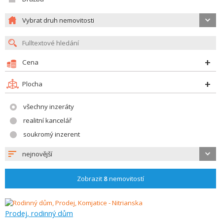
Vybrat druh nemovitosti
Cena
Plocha
všechny inzeráty
realitní kancelář
soukromý inzerent
nejnovější
Zobrazit
8
nemovitostí
Prodej, rodinný dům