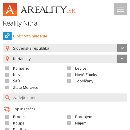
Reality Nitra
Uložiť toto hladanie
Slovenská republika
Nitriansky
Komárno
Levice
Nitra
Nové Zámky
Šaľa
Topoľčany
Zlaté Moravce
Typ inzerátu
Prodej
Pronájem
Koupě
Nájem
Dražba