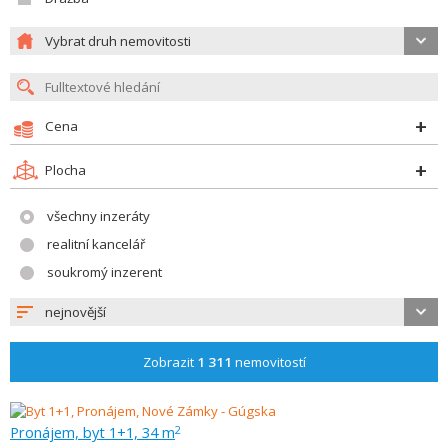
Vybrat druh nemovitosti
Cena
Plocha
všechny inzeráty
realitní kancelář
soukromý inzerent
nejnovější
Zobrazit
1 311
nemovitostí
Pronájem, byt 1+1, 34 m
2