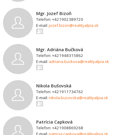
Mgr. Jozef Bizoň
Telefon: +421902389720
E-mail:
jozef.bizon@realityalpia.sk
Mgr. Adriána Bučková
Telefon: +421948315862
E-mail:
adriana.buckova@realityalpia.sk
Nikola Bušovská
Telefon: +421911734762
E-mail:
nikola.busovska@realityalpia.sk
Patrícia Capková
Telefon: +421908869268
E-mail:
patricia.capkova@realityalpia.sk