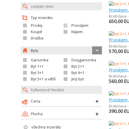
Pronájem,
Bratislava 
Typ inzerátu
650,00
E
Prodej
Pronájem
Koupě
Nájem
Dražba
Pronájem,
Bratislava 
Byty
570,00
E
Garsonka
Dvojgarsonka
Byt 1+1
Byt 2+1
Pronájem,
Byt 3+1
Byt 4+1
Bratislava 
Byt 5+1 a větší
Jiný byt
560,00
E
Pronájem,
Cena
Bratislava 
390,00
E
Plocha
všechny inzeráty