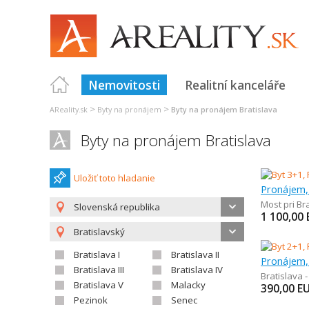
Nemovitosti
Realitní kanceláře
>
>
AReality.sk
Byty na pronájem
Byty na pronájem Bratislava
Byty na pronájem Bratislava
Uložiť toto hladanie
Pronájem,
Most pri Br
Slovenská republika
1 100,00
Bratislavský
Bratislava I
Bratislava II
Pronájem,
Bratislava III
Bratislava IV
Bratislava 
Bratislava V
Malacky
390,00
E
Pezinok
Senec