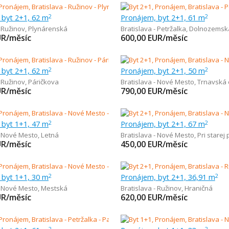
 byt 2+1, 62 m
Pronájem, byt 2+1, 61 m
2
2
- Ružinov
,
Plynárenská
Bratislava - Petržalka
,
Dolnozemská
UR/měsíc
600,00
EUR/měsíc
 byt 2+1, 62 m
Pronájem, byt 2+1, 50 m
2
2
- Ružinov
,
Páričkova
Bratislava - Nové Mesto
,
Trnavská 
UR/měsíc
790,00
EUR/měsíc
 byt 1+1, 47 m
Pronájem, byt 2+1, 67 m
2
2
- Nové Mesto
,
Letná
Bratislava - Nové Mesto
,
Pri starej
UR/měsíc
450,00
EUR/měsíc
 byt 1+1, 30 m
Pronájem, byt 2+1, 36,91 m
2
2
- Nové Mesto
,
Mestská
Bratislava - Ružinov
,
Hraničná
UR/měsíc
620,00
EUR/měsíc
2
2