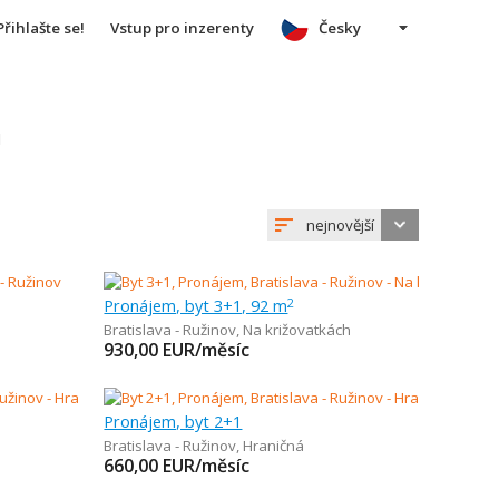
Přihlašte se!
Vstup pro inzerenty
Česky
u
nejnovější
Pronájem, byt 3+1, 92 m
2
Bratislava - Ružinov
,
Na križovatkách
930,00
EUR/měsíc
Pronájem, byt 2+1
Bratislava - Ružinov
,
Hraničná
660,00
EUR/měsíc