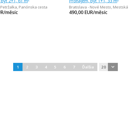
 byt 2+1, 61 m
Pronájem, byt 1+1, 33 m
 Petržalka
,
Panónska cesta
Bratislava - Nové Mesto
,
Mestská
UR/měsíc
490,00
EUR/měsíc
1
2
3
4
5
6
7
Ďalšia
20