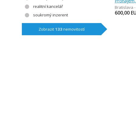
Pronájem,
realitní kancelář
Bratislava -
600,00
E
soukromý inzerent
Zobrazit
133
nemovitostí