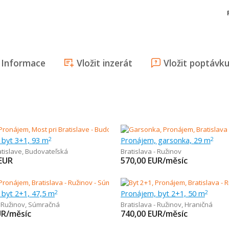
Informace
Vložit inzerát
Vložit poptávk
 byt 3+1, 93 m
Pronájem, garsonka, 29 m
2
2
atislave
,
Budovateľská
Bratislava - Ružinov
EUR
570,00
EUR/měsíc
 byt 2+1, 47,5 m
Pronájem, byt 2+1, 50 m
2
2
- Ružinov
,
Súmračná
Bratislava - Ružinov
,
Hraničná
UR/měsíc
740,00
EUR/měsíc