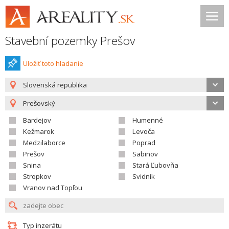
Stavební pozemky Prešov
Uložiť toto hladanie
Slovenská republika
Prešovský
Bardejov
Humenné
Kežmarok
Levoča
Medzilaborce
Poprad
Prešov
Sabinov
Snina
Stará Ľubovňa
Stropkov
Svidník
Vranov nad Topľou
Typ inzerátu