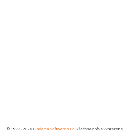
© 1997 - 2026
Diadema Software s.r.o.
Všechna práva vyhrazena.