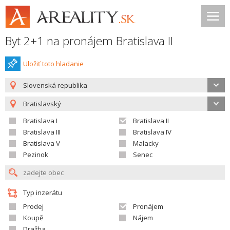
Byt 2+1 na pronájem Bratislava II
Uložiť toto hladanie
Slovenská republika
Bratislavský
Bratislava I
Bratislava II
Bratislava III
Bratislava IV
Bratislava V
Malacky
Pezinok
Senec
Typ inzerátu
Prodej
Pronájem
Koupě
Nájem
Dražba