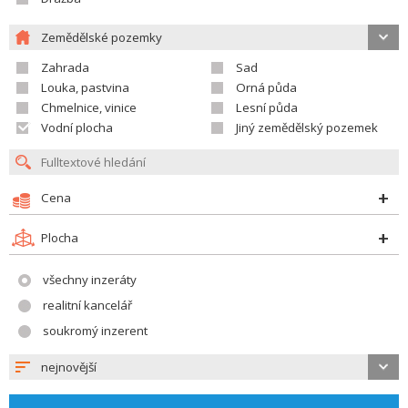
Zemědělské pozemky
Zahrada
Sad
Louka, pastvina
Orná půda
Chmelnice, vinice
Lesní půda
Vodní plocha
Jiný zemědělský pozemek
Cena
Plocha
všechny inzeráty
realitní kancelář
soukromý inzerent
nejnovější