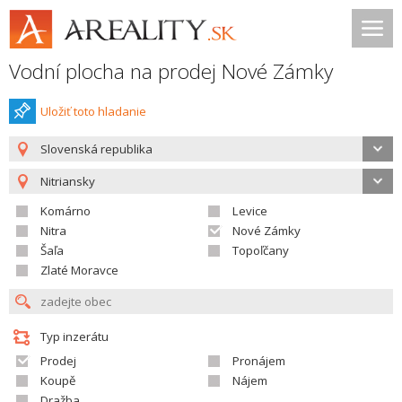
Vodní plocha na prodej Nové Zámky
Uložiť toto hladanie
Slovenská republika
Nitriansky
Komárno
Levice
Nitra
Nové Zámky
Šaľa
Topoľčany
Zlaté Moravce
Typ inzerátu
Prodej
Pronájem
Koupě
Nájem
Dražba