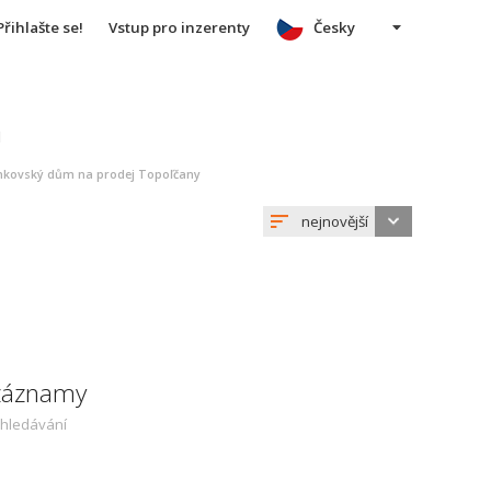
Přihlašte se!
Vstup pro inzerenty
Česky
u
nkovský dům na prodej Topoľčany
nejnovější
 záznamy
yhledávání