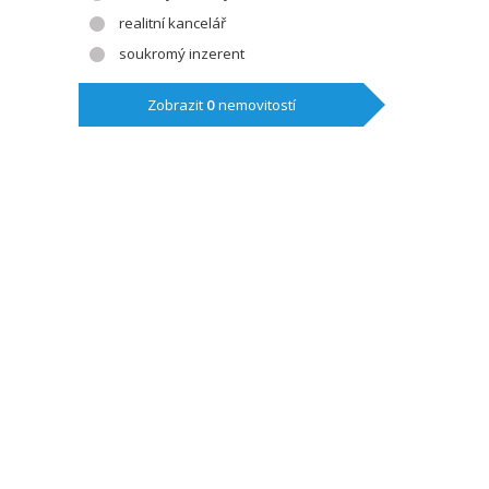
realitní kancelář
soukromý inzerent
Zobrazit
0
nemovitostí