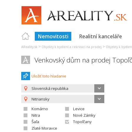
Nemovitosti
Realitní kanceláře
>
>
AReality.sk
Objekty k bydlení a rekreaci na prodej
Objekty k bydlen
Venkovský dům na prodej Topoľ
Uložiť toto hladanie
Slovenská republika
Nitriansky
Komárno
Levice
Nitra
Nové Zámky
Šaľa
Topoľčany
Zlaté Moravce