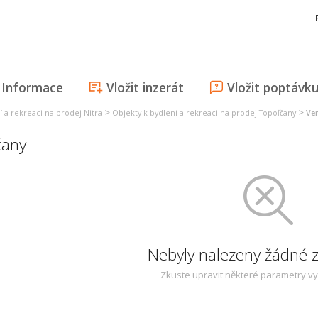
Informace
Vložit inzerát
Vložit poptávk
>
>
í a rekreaci na prodej Nitra
Objekty k bydlení a rekreaci na prodej Topoľčany
Ve
čany
Nebyly nalezeny žádné
Zkuste upravit některé parametry v