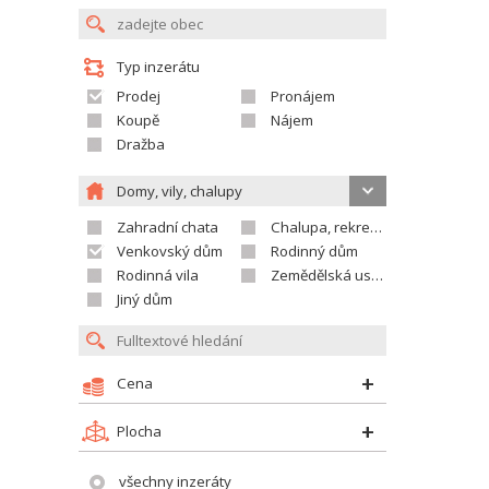
Typ inzerátu
Prodej
Pronájem
Koupě
Nájem
Dražba
Domy, vily, chalupy
Zahradní chata
Chalupa, rekreační domek
Venkovský dům
Rodinný dům
Rodinná vila
Zemědělská usedlost
Jiný dům
Cena
Plocha
všechny inzeráty