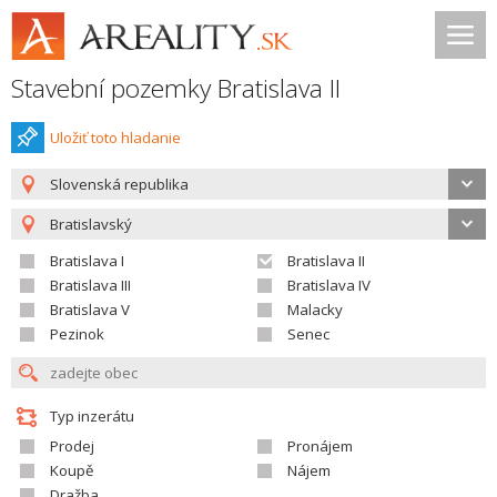
Stavební pozemky Bratislava II
Uložiť toto hladanie
Slovenská republika
Bratislavský
Bratislava I
Bratislava II
Bratislava III
Bratislava IV
Bratislava V
Malacky
Pezinok
Senec
Typ inzerátu
Prodej
Pronájem
Koupě
Nájem
Dražba