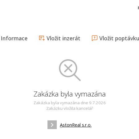
Informace
Vložit inzerát
Vložit poptávk
Zakázka byla vymazána
Zakázka byla vymazána dne 9.7.2026
Zakázku vložila kancelář
AstonReal s.r.o.