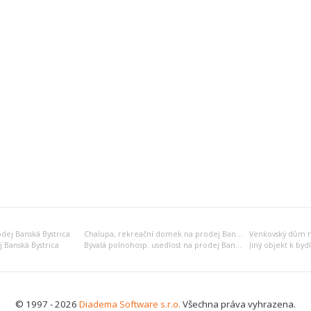
dej Banská Bystrica
Chalupa, rekreační domek na prodej Banská Bystrica
Venkovský dům na
 Banská Bystrica
Bývalá polnohosp. usedlost na prodej Banská Bystrica
© 1997 - 2026
Diadema Software s.r.o.
Všechna práva vyhrazena.