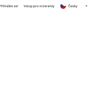
Přihlašte se!
Vstup pro inzerenty
Česky
u