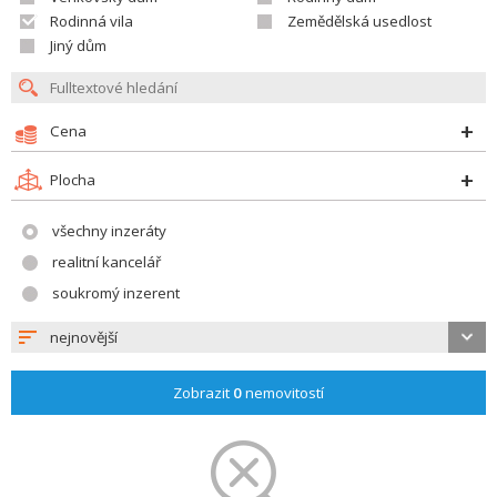
Rodinná vila
Zemědělská usedlost
Jiný dům
Cena
Plocha
všechny inzeráty
realitní kancelář
soukromý inzerent
nejnovější
Zobrazit
0
nemovitostí