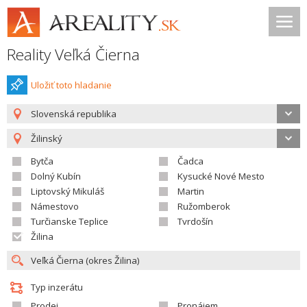
Reality Veľká Čierna
Uložiť toto hladanie
Slovenská republika
Žilinský
Bytča
Čadca
Dolný Kubín
Kysucké Nové Mesto
Liptovský Mikuláš
Martin
Námestovo
Ružomberok
Turčianske Teplice
Tvrdošín
Žilina
Typ inzerátu
Prodej
Pronájem