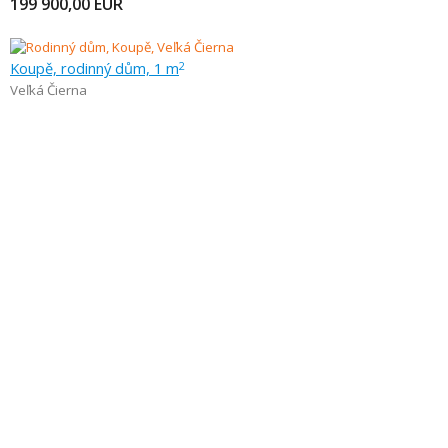
199 900,00
EUR
Koupě, rodinný dům, 1 m
2
Veľká Čierna