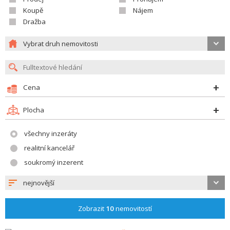
Koupě
Nájem
Dražba
Vybrat druh nemovitosti
Cena
Plocha
všechny inzeráty
realitní kancelář
soukromý inzerent
nejnovější
Zobrazit
10
nemovitostí