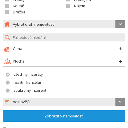
Koupě
Nájem
Dražba
Vybrat druh nemovitosti
Cena
Plocha
všechny inzeráty
realitní kancelář
soukromý inzerent
nejnovější
Zobrazit
5
nemovitostí