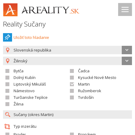
Reality Sučany
Uložiť toto hladanie
Slovenská republika
Žilinský
Bytča
Čadca
Dolný Kubín
Kysucké Nové Mesto
Liptovský Mikuláš
Martin
Námestovo
Ružomberok
Turčianske Teplice
Tvrdošín
Žilina
Typ inzerátu
Prodej
Pronájem