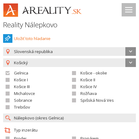
Reality Nálepkovo
Uložiť toto hladanie
Slovenská republika
Košický
Gelnica
Košice - okolie
Košice I
Košice II
Košice III
Košice IV
Michalovce
Rožňava
Sobrance
Spišská Nová Ves
Trebišov
Typ inzerátu
Prodej
Pronájem