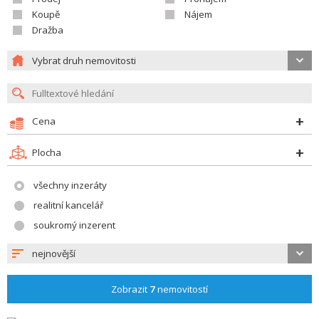
Koupě
Nájem
Dražba
Vybrat druh nemovitosti
Cena
Plocha
všechny inzeráty
realitní kancelář
soukromý inzerent
nejnovější
Zobrazit
7
nemovitostí