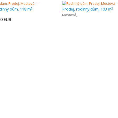
odinný dům, 118 m
Prodej, rodinný dům, 103 m
2
2
Mostová
,
-
00
EUR