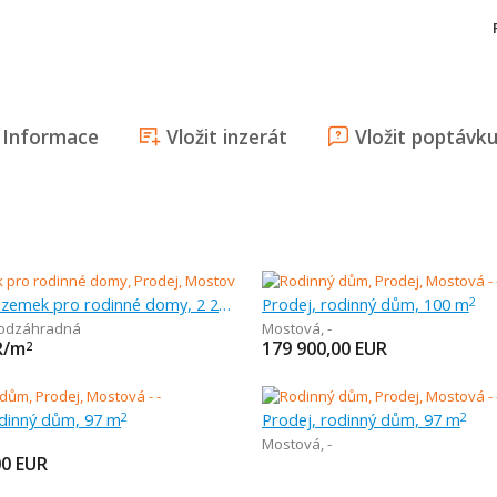
Informace
Vložit inzerát
Vložit poptávk
Prodej, pozemek pro rodinné domy, 2 244 m
Prodej, rodinný dům, 100 m
2
odzáhradná
Mostová
,
-
R/m
179 900,00
EUR
2
odinný dům, 97 m
Prodej, rodinný dům, 97 m
2
2
Mostová
,
-
00
EUR