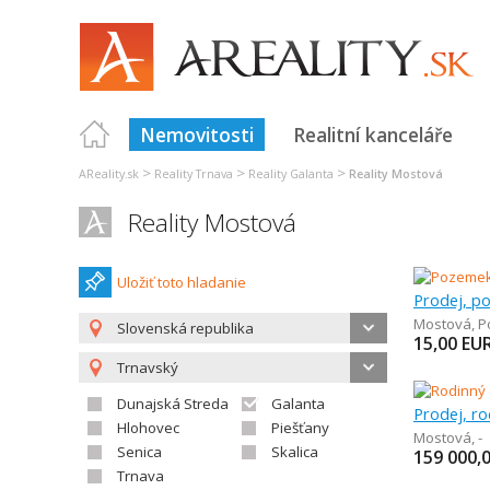
Nemovitosti
Realitní kanceláře
>
>
>
AReality.sk
Reality Trnava
Reality Galanta
Reality Mostová
Reality Mostová
Uložiť toto hladanie
Mostová
,
P
Slovenská republika
15,00
EU
Trnavský
Dunajská Streda
Galanta
Prodej, r
Hlohovec
Piešťany
Mostová
,
-
Senica
Skalica
159 000,
Trnava