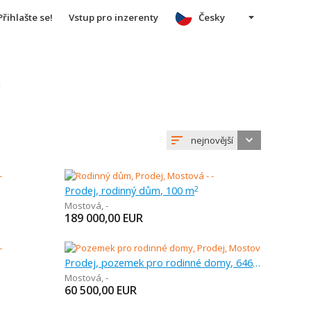
Přihlašte se!
Vstup pro inzerenty
Česky
u
nejnovější
Prodej, rodinný dům, 100 m
2
Mostová
,
-
189 000,00
EUR
Prodej, pozemek pro rodinné domy, 646 m
Mostová
,
-
60 500,00
EUR