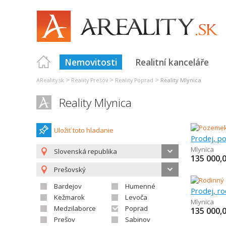
Nemovitosti
Realitní kanceláře
>
>
>
AReality.sk
Reality Prešov
Reality Poprad
Reality Mlynica
Reality Mlynica
Uložiť toto hladanie
Mlynica
Slovenská republika
135 000,
Prešovský
Bardejov
Humenné
Prodej, r
Kežmarok
Levoča
Mlynica
Medzilaborce
Poprad
135 000,
Prešov
Sabinov