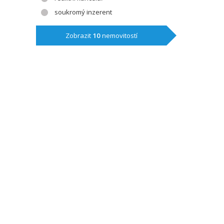
soukromý inzerent
Zobrazit
10
nemovitostí