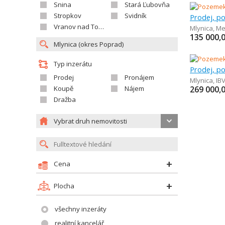
Snina
Stará Ľubovňa
Stropkov
Svidník
Vranov nad Topľou
Mlynica
,
Me
135 000,
Typ inzerátu
Prodej
Pronájem
Mlynica
,
IB
Koupě
Nájem
269 000,
Dražba
Vybrat druh nemovitosti
Cena
Plocha
všechny inzeráty
realitní kancelář