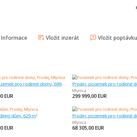
Informace
Vložit inzerát
Vložit poptávk
Prodej, pozemek pro rodinné domy, 699 m
Mlynica
00
EUR
299 999,00
EUR
odinný dům, 629 m
2
Mlynica
00
EUR
68 305,00
EUR