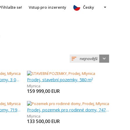
Přihlašte se!
Vstup pro inzerenty
Česky
u
nejnovější
Prodej, pozemek pro rodinné domy, 3 000 m
Prodej, stavební pozemky, 580 m
2
Mlynica
159 999,00
EUR
Prodej, pozemek pro rodinné domy, 719 m
Prodej, pozemek pro rodinné domy, 747 m
Mlynica
133 500,00
EUR