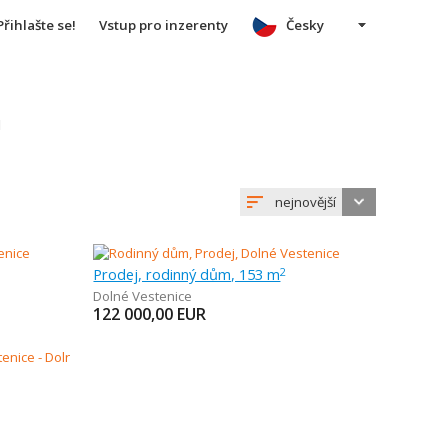
Přihlašte se!
Vstup pro inzerenty
Česky
u
nejnovější
Prodej, rodinný dům, 153 m
2
Dolné Vestenice
122 000,00
EUR