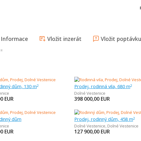
Informace
Vložit inzerát
Vložit poptávk
ce
odinný dům, 130 m
Prodej, rodinná vila, 680 m
2
2
enice
Dolné Vestenice
00
EUR
398 000,00
EUR
odinný dům
Prodej, rodinný dům, 458 m
2
enice
Dolné Vestenice
,
Dolné Vestenice
00
EUR
127 900,00
EUR