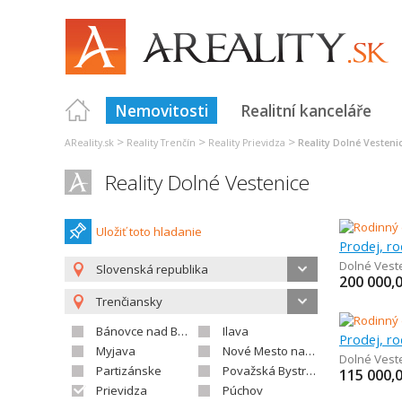
Nemovitosti
Realitní kanceláře
>
>
>
AReality.sk
Reality Trenčín
Reality Prievidza
Reality Dolné Vesteni
Reality Dolné Vestenice
Uložiť toto hladanie
Prodej, r
Dolné Vest
Slovenská republika
200 000,
Trenčiansky
Bánovce nad Bebravou
Ilava
Prodej, r
Myjava
Nové Mesto nad Váhom
Dolné Vest
Partizánske
Považská Bystrica
115 000,
Prievidza
Púchov