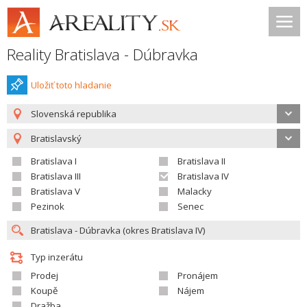
Reality Bratislava - Dúbravka
Uložiť toto hladanie
Slovenská republika
Bratislavský
Bratislava I
Bratislava II
Bratislava III
Bratislava IV
Bratislava V
Malacky
Pezinok
Senec
Typ inzerátu
Prodej
Pronájem
Koupě
Nájem
Dražba