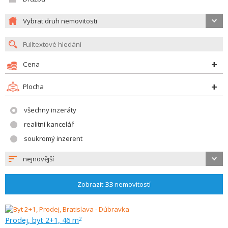
Vybrat druh nemovitosti
Cena
Plocha
všechny inzeráty
realitní kancelář
soukromý inzerent
nejnovější
Zobrazit
33
nemovitostí
Prodej, byt 2+1, 46 m
2