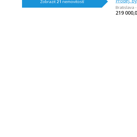
Prodej, by
Zobrazit
21
nemovitostí
Bratislava 
219 000,