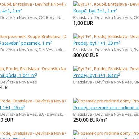
t 4+1, 1 m
Koupě, byt 3+1, 1 m
2
2
- Devínska Nová Ves
,
OC Bory , Nemocnica Bory
Bratislava - Devínska Nová Ves
,
OC Bor
1,00
EUR
ý stavební pozemek, 1 m
Prodej, byt 1+1, 33 m
2
2
- Devínska Nová Ves
,
D.N.Ves a okolie
Bratislava - Devínska Nová Ves
,
By
800,00
EUR
rná půda, 1 041 m
Prodej, byt 3+1, 83 m
2
2
- Devínska Nová Ves
Bratislava - Devínska Nová Ves
,
Mic
EUR
t 1+1, 46 m
2
- Devínska Nová Ves
,
BA - Devínska Nová Ves
Bratislava - Devínska Nová Ves
,
Ei
00
EUR
250,00
EUR/m
2
2