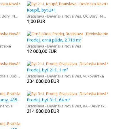
Koupě, byt 2+1
y , Nemocnica Bory
Bratislava - Devínska Nová Ves
,
OC Bory , Nemocnica Bory
1,00
EUR
Prodej, orná půda, 2 716 m
2
strická
Bratislava - Devínska Nová Ves
12 000,00
EUR
Prodej, byt 2+1, 1 m
2
hala Bučiča
Bratislava - Devínska Nová Ves
,
Vukovarská
204 000,00
EUR
Prodej, pozemek pro rodinné domy, 435 m
Prodej, byt 3+1, 64 m
2
snerova
Bratislava - Devínska Nová Ves
,
BA - Devínska Nová Ves
214 900,00
EUR