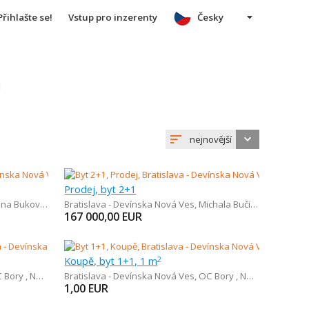
Přihlašte se!
Vstup pro inzerenty
Česky
u
nejnovější
Prodej, byt 2+1
na Bukovčana
Bratislava - Devínska Nová Ves
,
Michala Bučiča
167 000,00
EUR
Koupě, byt 1+1, 1 m
2
y , Nemocnica Bory
Bratislava - Devínska Nová Ves
,
OC Bory , Nemocnica Bory
1,00
EUR