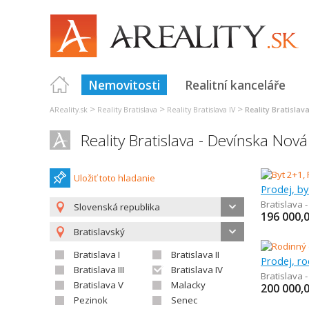
Nemovitosti
Realitní kanceláře
>
>
>
AReality.sk
Reality Bratislava
Reality Bratislava IV
Reality Bratislav
Reality Bratislava - Devínska Nov
Uložiť toto hladanie
Prodej, by
Bratislava 
Slovenská republika
196 000,
Bratislavský
Bratislava I
Bratislava II
Prodej, r
Bratislava III
Bratislava IV
Bratislava 
Bratislava V
Malacky
200 000,
Pezinok
Senec