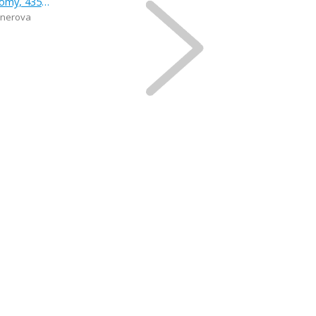
Prodej, pozemek pro rodinné domy, 435 m
snerova