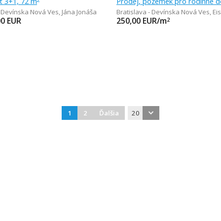
t 3+1, 72 m
- Devínska Nová Ves
,
Jána Jonáša
Bratislava - Devínska Nová Ves
,
Ei
00
EUR
250,00
EUR/m
2
1
2
Ďalšia
20