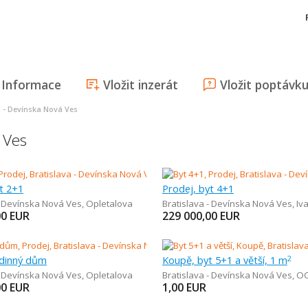
Informace
Vložit inzerát
Vložit poptávk
a - Devínska Nová Ves
á Ves
t 2+1
Prodej, byt 4+1
- Devínska Nová Ves
,
Opletalova
Bratislava - Devínska Nová Ves
,
Iva
00
EUR
229 000,00
EUR
odinný dům
Koupě, byt 5+1 a větší, 1 m
2
- Devínska Nová Ves
,
Opletalova
Bratislava - Devínska Nová Ves
,
OC Bor
00
EUR
1,00
EUR