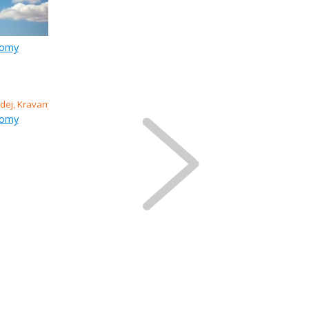
domy
domy