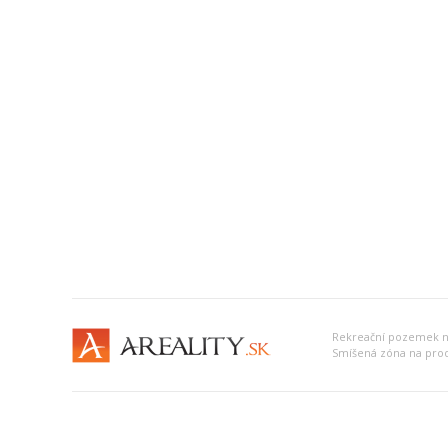
Rekreační pozemek 
Smíšená zóna na pro