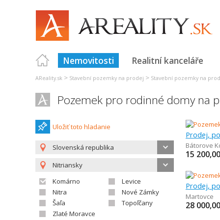
Nemovitosti
Realitní kanceláře
>
>
AReality.sk
Stavební pozemky na prodej
Stavební pozemky na prod
Pozemek pro rodinné domy na 
Uložiť toto hladanie
Bátorove K
Slovenská republika
15 200,0
Nitriansky
Komárno
Levice
Nitra
Nové Zámky
Martovce
Šaľa
Topoľčany
28 000,0
Zlaté Moravce