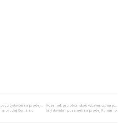
Pozemek pro bytovou výstavbu na prodej Komárno
Pozemek pro občanskou vybavenost na prodej Komárno
 na prodej Komárno
Jiný stavební pozemek na prodej Komárno