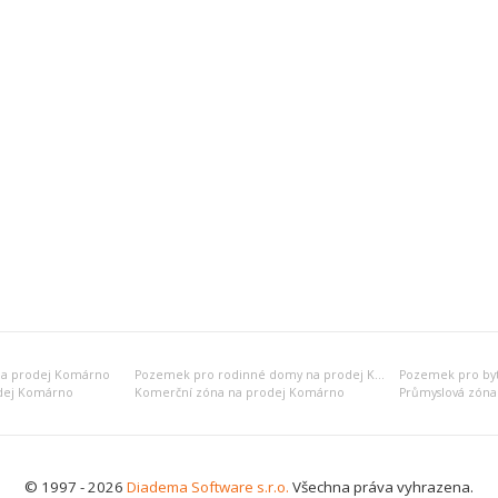
na prodej Komárno
Pozemek pro rodinné domy na prodej Komárno
dej Komárno
Komerční zóna na prodej Komárno
Průmyslová zóna
© 1997 - 2026
Diadema Software s.r.o.
Všechna práva vyhrazena.