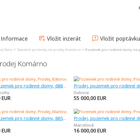
Informace
Vložit inzerát
Vložit poptávk
>
>
ej Nitra
Stavební pozemky na prodej Komárno
Pozemek pro rodinné domy na 
prodej Komárno
Prodej, pozemek pro rodinné domy, 688 m
osihy
Dulovce
0
EUR
55 000,00
EUR
Prodej, pozemek pro rodinné domy, 885 m
Marcelová
0
EUR
16 000,00
EUR