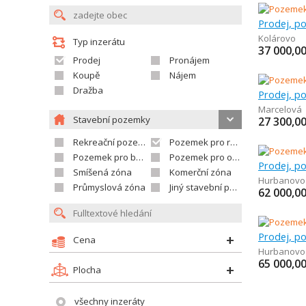
Kolárovo
Typ inzerátu
37 000,0
Prodej
Pronájem
Koupě
Nájem
Dražba
Marcelová
Stavební pozemky
27 300,0
Rekreační pozemek
Pozemek pro rodinné domy
Pozemek pro bytovou výstavbu
Pozemek pro občanskou vybavenost
Prodej, p
Smíšená zóna
Komerční zóna
Hurbanovo
Průmyslová zóna
Jiný stavební pozemek
62 000,0
Prodej, p
Cena
Hurbanovo
65 000,0
Plocha
všechny inzeráty