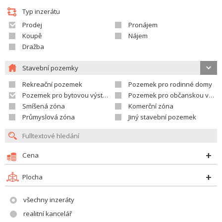
Typ inzerátu
Prodej
Pronájem
Koupě
Nájem
Dražba
Stavební pozemky
Rekreační pozemek
Pozemek pro rodinné domy
Pozemek pro bytovou výstavbu
Pozemek pro občanskou vybavenost
Smíšená zóna
Komerční zóna
Průmyslová zóna
Jiný stavební pozemek
Cena
Plocha
všechny inzeráty
realitní kancelář