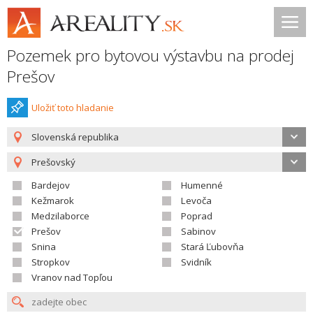
Pozemek pro bytovou výstavbu na prodej
Prešov
Uložiť toto hladanie
Slovenská republika
Prešovský
Bardejov
Humenné
Kežmarok
Levoča
Medzilaborce
Poprad
Prešov
Sabinov
Snina
Stará Ľubovňa
Stropkov
Svidník
Vranov nad Topľou