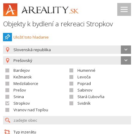
Objekty k bydlení a rekreaci Stropkov
Uložiť toto hladanie
Slovenská republika
Prešovský
Bardejov
Humenné
Kežmarok
Levoča
Medzilaborce
Poprad
Prešov
Sabinov
Snina
Stará Ľubovňa
Stropkov
Svidník
Vranov nad Topľou
Typ inzerátu