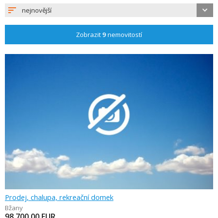
nejnovější
Zobrazit
9
nemovitostí
Prodej, chalupa, rekreační domek
Bžany
98 700,00
EUR