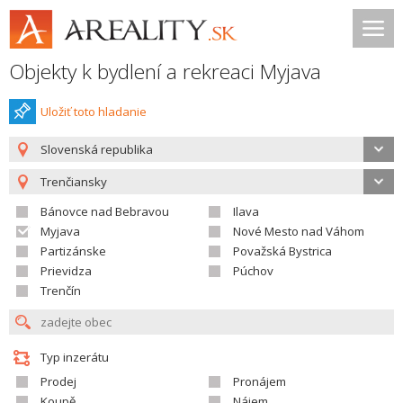
Objekty k bydlení a rekreaci Myjava
Uložiť toto hladanie
Slovenská republika
Trenčiansky
Bánovce nad Bebravou
Ilava
Myjava
Nové Mesto nad Váhom
Partizánske
Považská Bystrica
Prievidza
Púchov
Trenčín
Typ inzerátu
Prodej
Pronájem
Koupě
Nájem