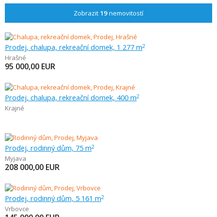
Zobrazit
19
nemovitostí
Prodej, chalupa, rekreační domek, 1 277 m
2
Hrašné
95 000,00
EUR
Prodej, chalupa, rekreační domek, 400 m
2
Krajné
Prodej, rodinný dům, 75 m
2
Myjava
208 000,00
EUR
Prodej, rodinný dům, 5 161 m
2
Vrbovce