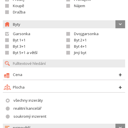
Koupě
Nájem
Dražba
Byty
Garsonka
Dvojgarsonka
Byt 1+1
Byt 2+1
Byt 3+1
Byt 4+1
Byt 5+1 a větší
Jiný byt
Cena
Plocha
všechny inzeráty
realitní kancelář
soukromý inzerent
nejnovější