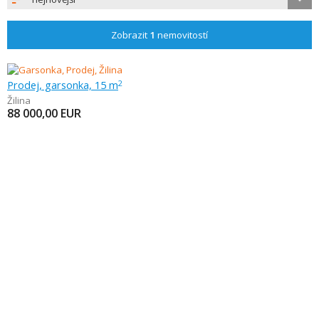
Zobrazit
1
nemovitostí
Prodej, garsonka, 15 m
2
Žilina
88 000,00
EUR