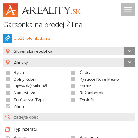
Garsonka na prodej Žilina
Uložiť toto hladanie
Slovenská republika
Žilinský
Bytča
Čadca
Dolný Kubín
Kysucké Nové Mesto
Liptovský Mikuláš
Martin
Námestovo
Ružomberok
Turčianske Teplice
Tvrdošín
Žilina
Typ inzerátu
Prodej
Pronájem