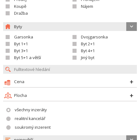
Koupě
Nájem
Dražba
Byty
Garsonka
Dvojgarsonka
Byt 1+1
Byt 2+1
Byt 3+1
Byt 4+1
Byt 5+1 a větší
Jiný byt
Cena
Plocha
všechny inzeráty
realitní kancelář
soukromý inzerent
nejnovější