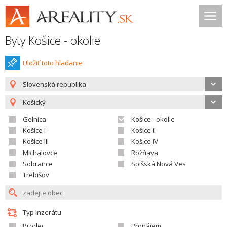
Byty Košice - okolie
Uložiť toto hladanie
Slovenská republika
Košický
Gelnica
Košice - okolie
Košice I
Košice II
Košice III
Košice IV
Michalovce
Rožňava
Sobrance
Spišská Nová Ves
Trebišov
Typ inzerátu
Prodej
Pronájem