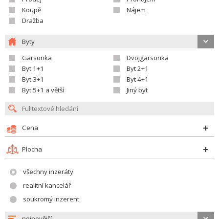
Koupě
Nájem
Dražba
Byty
Garsonka
Dvojgarsonka
Byt 1+1
Byt 2+1
Byt 3+1
Byt 4+1
Byt 5+1 a větší
Jiný byt
Cena
Plocha
všechny inzeráty
realitní kancelář
soukromý inzerent
nejnovější