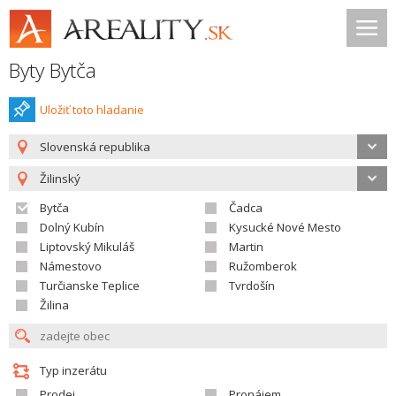
Byty Bytča
Uložiť toto hladanie
Slovenská republika
Žilinský
Bytča
Čadca
Dolný Kubín
Kysucké Nové Mesto
Liptovský Mikuláš
Martin
Námestovo
Ružomberok
Turčianske Teplice
Tvrdošín
Žilina
Typ inzerátu
Prodej
Pronájem