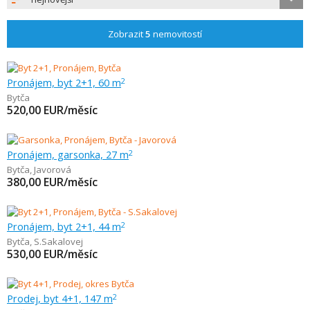
Zobrazit
5
nemovitostí
Pronájem, byt 2+1, 60 m
2
Bytča
520,00
EUR/měsíc
Pronájem, garsonka, 27 m
2
Bytča
,
Javorová
380,00
EUR/měsíc
Pronájem, byt 2+1, 44 m
2
Bytča
,
S.Sakalovej
530,00
EUR/měsíc
Prodej, byt 4+1, 147 m
2