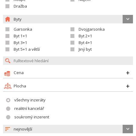
Dražba
Byty
Garsonka
Dvojgarsonka
Byt 1+1
Byt 2+1
Byt 3+1
Byt 4+1
Byt 5+1 a větší
Jiný byt
Cena
Plocha
všechny inzeráty
realitní kancelář
soukromý inzerent
nejnovější