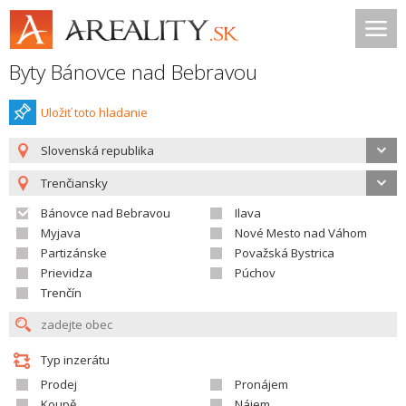
Byty Bánovce nad Bebravou
Uložiť toto hladanie
Slovenská republika
Trenčiansky
Bánovce nad Bebravou
Ilava
Myjava
Nové Mesto nad Váhom
Partizánske
Považská Bystrica
Prievidza
Púchov
Trenčín
Typ inzerátu
Prodej
Pronájem
Koupě
Nájem