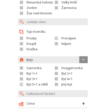
Rimavská Sobota
Veľký Krtíš
Zvolen
Žarnovica
Žiar nad Hronom
Typ inzerátu
Prodej
Pronájem
Koupě
Nájem
Dražba
Byty
Garsonka
Dvojgarsonka
Byt 1+1
Byt 2+1
Byt 3+1
Byt 4+1
Byt 5+1 a větší
Jiný byt
Cena