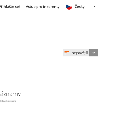
Přihlašte se!
Vstup pro inzerenty
Česky
u
nejnovější
 záznamy
yhledávání