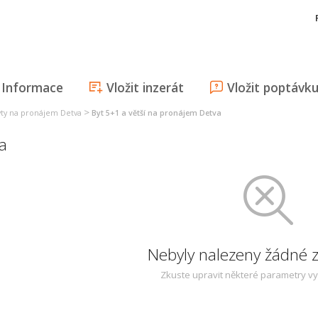
Informace
Vložit inzerát
Vložit poptávk
>
yty na pronájem Detva
Byt 5+1 a větší na pronájem Detva
a
Nebyly nalezeny žádné
Zkuste upravit některé parametry v