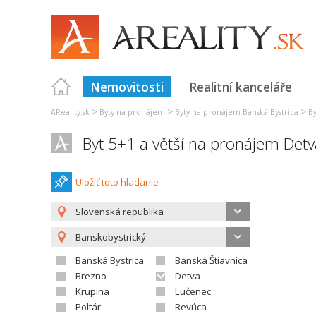
Nemovitosti
Realitní kanceláře
>
>
>
AReality.sk
Byty na pronájem
Byty na pronájem Banská Bystrica
B
Byt 5+1 a větší na pronájem Detv
Uložiť toto hladanie
Slovenská republika
Banskobystrický
Banská Bystrica
Banská Štiavnica
Brezno
Detva
Krupina
Lučenec
Poltár
Revúca