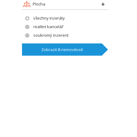
Plocha
všechny inzeráty
realitní kancelář
soukromý inzerent
Zobrazit
0
nemovitostí