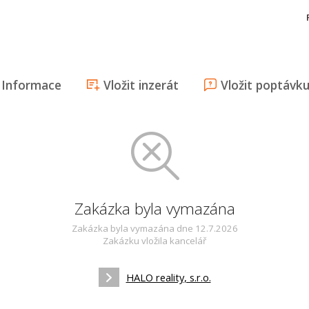
Informace
Vložit inzerát
Vložit poptávk
Zakázka byla vymazána
Zakázka byla vymazána dne 12.7.2026
Zakázku vložila kancelář
HALO reality, s.r.o.