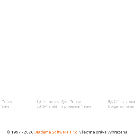
m Trnava
Byt 1+1 na pronájem Trnava
Byt 2+1 na pron
Trnava
Byt 5+1 a větší na pronájem Trnava
Dvojgarsonka na
© 1997 - 2026
Diadema Software s.r.o.
Všechna práva vyhrazena.