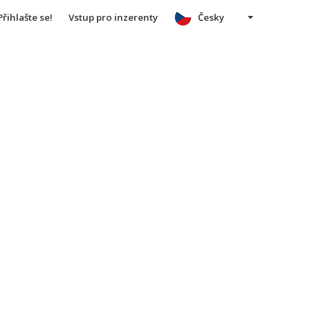
Přihlašte se!
Vstup pro inzerenty
Česky
u