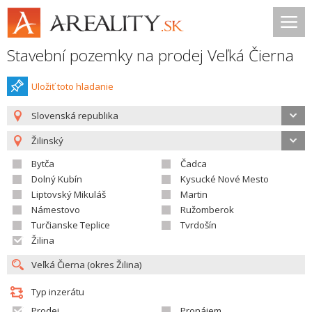
Stavební pozemky na prodej Veľká Čierna
Uložiť toto hladanie
Slovenská republika
Žilinský
Bytča
Čadca
Dolný Kubín
Kysucké Nové Mesto
Liptovský Mikuláš
Martin
Námestovo
Ružomberok
Turčianske Teplice
Tvrdošín
Žilina
Typ inzerátu
Prodej
Pronájem