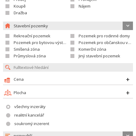
Koupě
Nájem
Dražba
Stavební pozemky
Rekreační pozemek
Pozemek pro rodinné domy
Pozemek pro bytovou výstavbu
Pozemek pro občanskou vybavenost
Smíšená zóna
Komerční zóna
Průmyslová zóna
Jiný stavební pozemek
Cena
Plocha
všechny inzeráty
realitní kancelář
soukromý inzerent
nejnovější