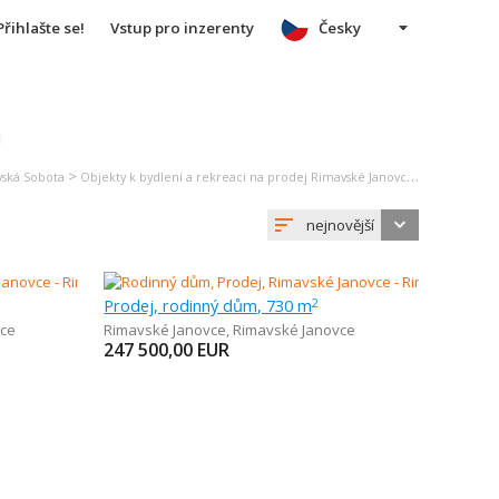
Přihlašte se!
Vstup pro inzerenty
Česky
u
>
>
vská Sobota
Objekty k bydlení a rekreaci na prodej Rimavské Janovce
Rodinný dů
nejnovější
Prodej, rodinný dům, 730 m
2
ce
Rimavské Janovce
,
Rimavské Janovce
247 500,00
EUR