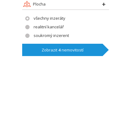
Plocha
všechny inzeráty
realitní kancelář
soukromý inzerent
Zobrazit
4
nemovitostí