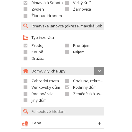
Rimavská Sobota
Veľký Krtíš
Zvolen
Žarnovica
Žiar nad Hronom
Typ inzerátu
Prodej
Pronájem
Koupě
Nájem
Dražba
Domy, vily, chalupy
Zahradní chata
Chalupa, rekreační domek
Venkovský dům
Rodinný dům
Rodinná vila
Zemědělská usedlost
Jiný dům
Cena