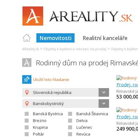
Nemovitosti
Realitní kanceláře
>
>
AReality.sk
Objekty k bydlení a rekreaci na prodej
Objekty k bydlen
Rodinný dům na prodej Rimavské
Uložiť toto hladanie
Prodej, r
Rimavské J
Slovenská republika
53 000,0
Banskobystrický
Banská Bystrica
Banská Štiavnica
Prodej, r
Brezno
Detva
Rimavské J
Krupina
Lučenec
249 900,
Poltár
Revúca