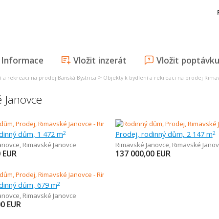
Informace
Vložit inzerát
Vložit poptávk
>
í a rekreaci na prodej Banská Bystrica
Objekty k bydlení a rekreaci na prodej Rima
 Janovce
odinný dům, 1 472 m
Prodej, rodinný dům, 2 147 m
2
2
anovce
,
Rimavské Janovce
Rimavské Janovce
,
Rimavské Janov
0
EUR
137 000,00
EUR
odinný dům, 679 m
2
anovce
,
Rimavské Janovce
00
EUR