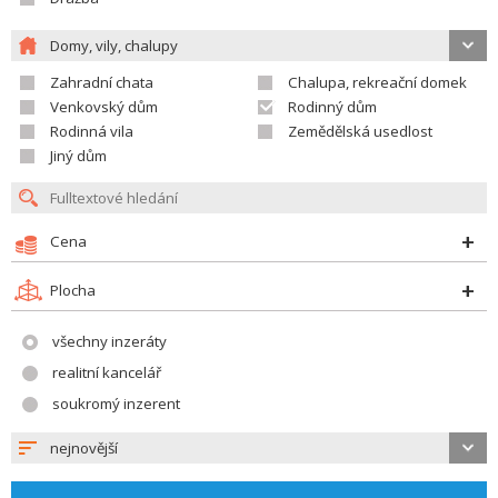
Domy, vily, chalupy
Zahradní chata
Chalupa, rekreační domek
Venkovský dům
Rodinný dům
Rodinná vila
Zemědělská usedlost
Jiný dům
Cena
Plocha
všechny inzeráty
realitní kancelář
soukromý inzerent
nejnovější