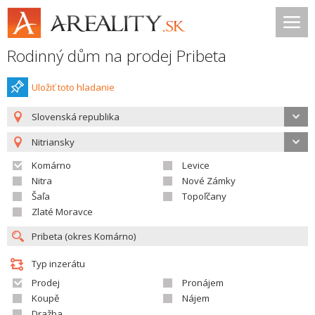
Rodinný dům na prodej Pribeta
Uložiť toto hladanie
Slovenská republika
Nitriansky
Komárno
Levice
Nitra
Nové Zámky
Šaľa
Topoľčany
Zlaté Moravce
Typ inzerátu
Prodej
Pronájem
Koupě
Nájem
Dražba