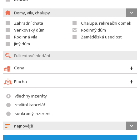
Domy, vily, chalupy
Zahradní chata
Chalupa, rekreační domek
Venkovský dům
Rodinný dům
Rodinná vila
Zemědělská usedlost
Jiný dům
Cena
Plocha
všechny inzeráty
realitní kancelář
soukromý inzerent
nejnovější