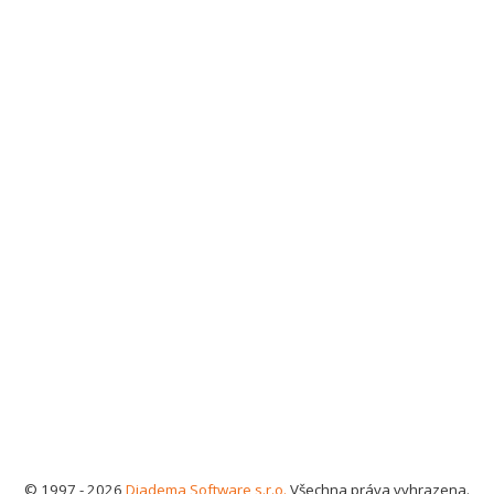
© 1997 - 2026
Diadema Software s.r.o.
Všechna práva vyhrazena.