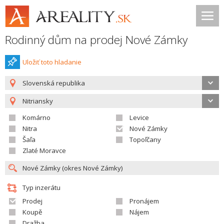
Rodinný dům na prodej Nové Zámky
Uložiť toto hladanie
Slovenská republika
Nitriansky
Komárno
Levice
Nitra
Nové Zámky
Šaľa
Topoľčany
Zlaté Moravce
Typ inzerátu
Prodej
Pronájem
Koupě
Nájem
Dražba