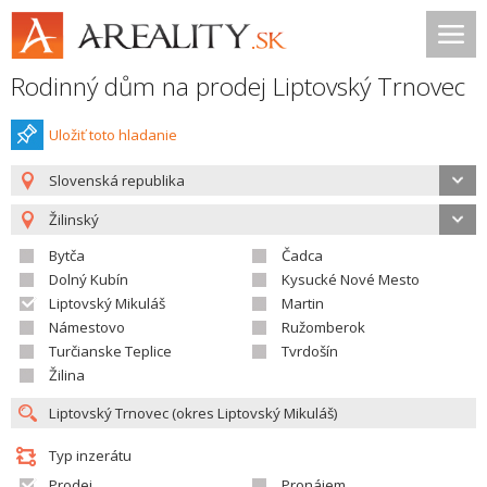
Rodinný dům na prodej Liptovský Trnovec
Uložiť toto hladanie
Slovenská republika
Žilinský
Bytča
Čadca
Dolný Kubín
Kysucké Nové Mesto
Liptovský Mikuláš
Martin
Námestovo
Ružomberok
Turčianske Teplice
Tvrdošín
Žilina
Typ inzerátu
Prodej
Pronájem