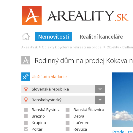
Nemovitosti
Realitní kanceláře
>
>
AReality.sk
Objekty k bydlení a rekreaci na prodej
Objekty k bydlen
Rodinný dům na prodej Kokava 
Uložiť toto hladanie
Slovenská republika
Banskobystrický
Banská Bystrica
Banská Štiavnica
Brezno
Detva
Krupina
Lučenec
Poltár
Revúca
Prodej, r