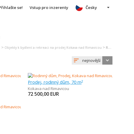
Přihlašte se!
Vstup pro inzerenty
Česky
u
>
>
r
Objekty k bydlení a rekreaci na prodej Kokava nad Rimavicou
Rodinný dům na prodej Kokava nad Rimavicou
nejnovější
Prodej, rodinný dům, 70 m
2
Kokava nad Rimavicou
72 500,00
EUR