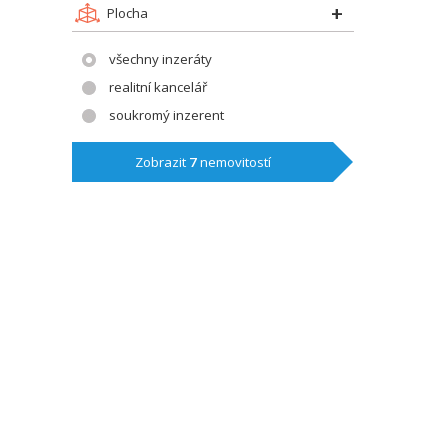
Plocha
všechny inzeráty
realitní kancelář
soukromý inzerent
Zobrazit
7
nemovitostí