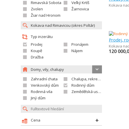
Rimavská Sobota
Veľký Krtíš
Kokava nad
Zvolen
Žarnovica
Žiar nad Hronom
Typ inzerátu
Prodej, r
Prodej
Pronájem
Kokava nad
Koupě
Nájem
120 000,
Dražba
Domy, vily, chalupy
Zahradní chata
Chalupa, rekreační domek
Venkovský dům
Rodinný dům
Rodinná vila
Zemědělská usedlost
Jiný dům
Cena