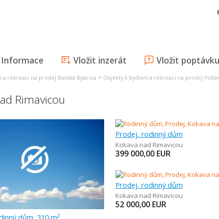
Informace
Vložit inzerát
Vložit poptávk
>
í a rekreaci na prodej Banská Bystrica
Objekty k bydlení a rekreaci na prodej Poltá
nad Rimavicou
Prodej, rodinný dům
Kokava nad Rimavicou
399 000,00
EUR
Prodej, rodinný dům
Kokava nad Rimavicou
52 000,00
EUR
odinný dům, 310 m
2