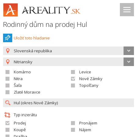
Rodinný dům na prodej Hul
Uložiť toto hladanie
Slovenská republika
Nitriansky
Komárno
Levice
Nitra
Nové Zámky
Šaľa
Topoľčany
Zlaté Moravce
Typ inzerátu
Prodej
Pronájem
Koupě
Nájem
Dražba