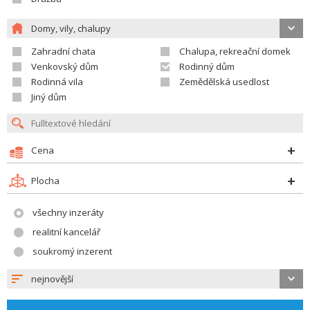
Domy, vily, chalupy
Zahradní chata
Chalupa, rekreační domek
Venkovský dům
Rodinný dům
Rodinná vila
Zemědělská usedlost
Jiný dům
Cena
Plocha
všechny inzeráty
realitní kancelář
soukromý inzerent
nejnovější