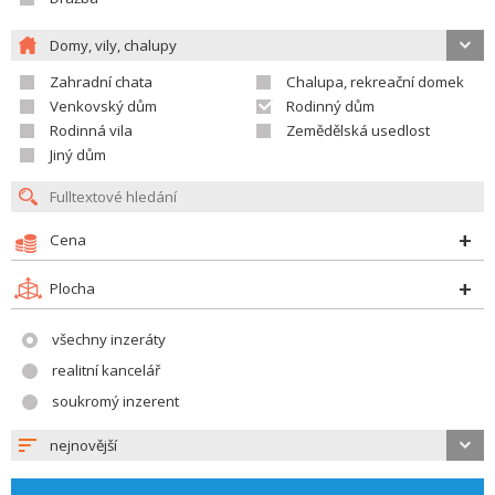
Domy, vily, chalupy
Zahradní chata
Chalupa, rekreační domek
Venkovský dům
Rodinný dům
Rodinná vila
Zemědělská usedlost
Jiný dům
Cena
Plocha
všechny inzeráty
realitní kancelář
soukromý inzerent
nejnovější