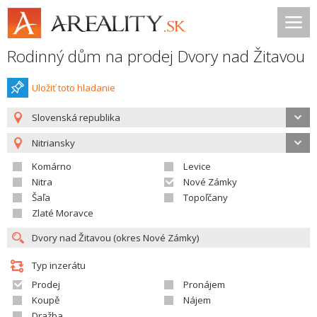
Rodinný dům na prodej Dvory nad Žitavou
Uložiť toto hladanie
Slovenská republika
Nitriansky
Komárno
Levice
Nitra
Nové Zámky
Šaľa
Topoľčany
Zlaté Moravce
Typ inzerátu
Prodej
Pronájem
Koupě
Nájem
Dražba