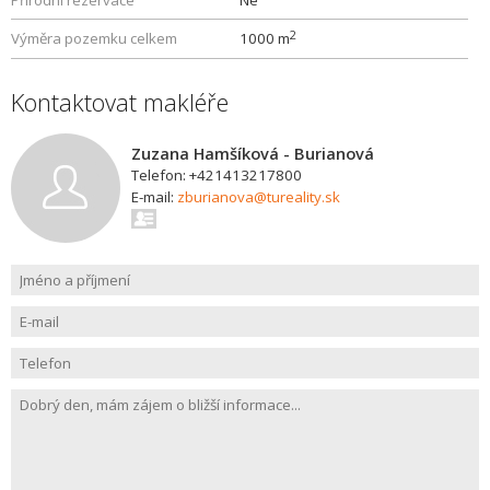
Přírodní rezervace
Ne
2
Výměra pozemku celkem
1000 m
Kontaktovat makléře
Zuzana Hamšíková - Burianová
Telefon: +421413217800
E-mail:
zburianova@tureality.sk