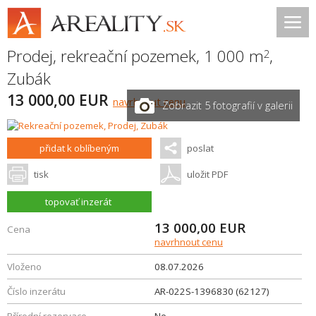
Prodej, rekreační pozemek, 1 000 m
,
2
Zubák
13 000,00 EUR
navrhnout cenu
Zobrazit 5 fotografií v galerii
přidat k oblíbeným
poslat
tisk
uložit PDF
topovať inzerát
13 000,00
EUR
Cena
navrhnout cenu
Vloženo
08.07.2026
Číslo inzerátu
AR-022S-1396830 (62127)