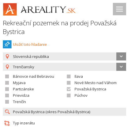
Rekreační pozemek na prodej Považská
Bystrica
Uložiť toto hladanie
Slovenská republika
Trenčiansky
Bánovce nad Bebravou
Ilava
Myjava
Nové Mesto nad Váhom
Partizánske
Považská Bystrica
Prievidza
Púchov
Trenčín
Typ inzerátu