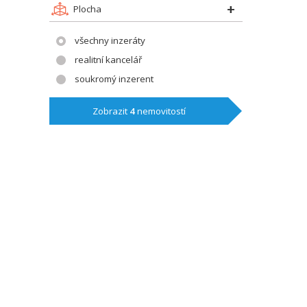
Plocha
všechny inzeráty
realitní kancelář
soukromý inzerent
Zobrazit
4
nemovitostí