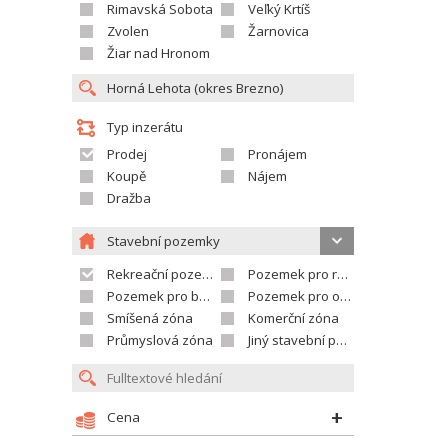
Rimavská Sobota
Veľký Krtíš
Zvolen
Žarnovica
Žiar nad Hronom
Typ inzerátu
Prodej
Pronájem
Koupě
Nájem
Dražba
Stavební pozemky
Rekreační pozemek
Pozemek pro rodinné domy
Pozemek pro bytovou výstavbu
Pozemek pro občanskou vybavenost
Smíšená zóna
Komerční zóna
Průmyslová zóna
Jiný stavební pozemek
Cena