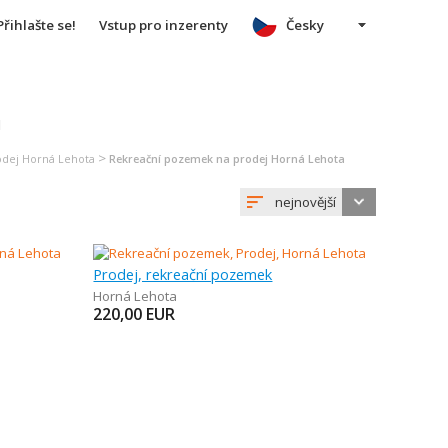
Přihlašte se!
Vstup pro inzerenty
Česky
u
>
odej Horná Lehota
Rekreační pozemek na prodej Horná Lehota
nejnovější
Prodej, rekreační pozemek
Horná Lehota
220,00
EUR