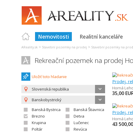
Nemovitosti
Realitní kanceláře
>
>
AReality.sk
Stavební pozemky na prodej
Stavební pozemky na prode
Rekreační pozemek na prodej Ho
Uložiť toto hladanie
Prodej, r
Horná Leho
Slovenská republika
35,00
EU
Banskobystrický
Banská Bystrica
Banská Štiavnica
Prodej, r
Brezno
Detva
Horná Leho
Krupina
Lučenec
43 500,0
Poltár
Revúca