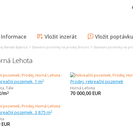
Informace
Vložit inzerát
Vložit poptávk
>
>
j Banská Bystrica
Stavební pozemky na prodej Brezno
Stavební pozemky na pr
rná Lehota
ekreační pozemek, 1 m
Prodej, rekreační pozemek
2
ta
,
Tále
Horná Lehota
R/m
70 000,00
EUR
2
ekreační pozemek, 3 875 m
2
ta
0
EUR