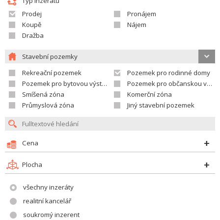
Typ inzerátu
Prodej
Pronájem
Koupě
Nájem
Dražba
Stavební pozemky
Rekreační pozemek
Pozemek pro rodinné domy
Pozemek pro bytovou výstavbu
Pozemek pro občanskou vybavenost
Smíšená zóna
Komerční zóna
Průmyslová zóna
Jiný stavební pozemek
Cena
Plocha
všechny inzeráty
realitní kancelář
soukromý inzerent