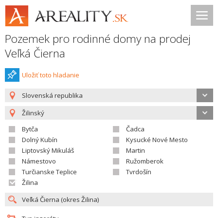
Pozemek pro rodinné domy na prodej
Veľká Čierna
Uložiť toto hladanie
Slovenská republika
Žilinský
Bytča
Čadca
Dolný Kubín
Kysucké Nové Mesto
Liptovský Mikuláš
Martin
Námestovo
Ružomberok
Turčianske Teplice
Tvrdošín
Žilina