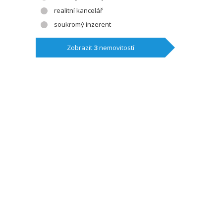
realitní kancelář
soukromý inzerent
Zobrazit
3
nemovitostí