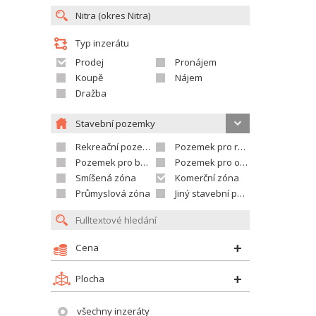
Typ inzerátu
Prodej
Pronájem
Koupě
Nájem
Dražba
Stavební pozemky
Rekreační pozemek
Pozemek pro rodinné domy
Pozemek pro bytovou výstavbu
Pozemek pro občanskou vybavenost
Smíšená zóna
Komerční zóna
Průmyslová zóna
Jiný stavební pozemek
Cena
Plocha
všechny inzeráty