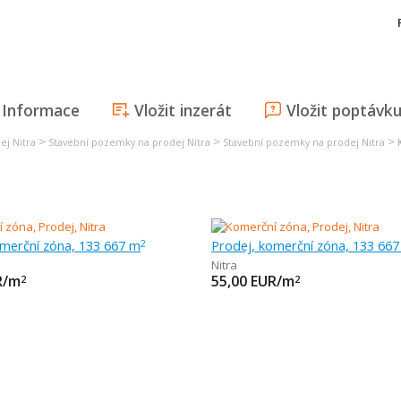
Informace
Vložit inzerát
Vložit poptávk
>
>
>
ej Nitra
Stavební pozemky na prodej Nitra
Stavební pozemky na prodej Nitra
omerční zóna, 133 667 m
Prodej, komerční zóna, 133 66
2
Nitra
R/m
55,00
EUR/m
2
2