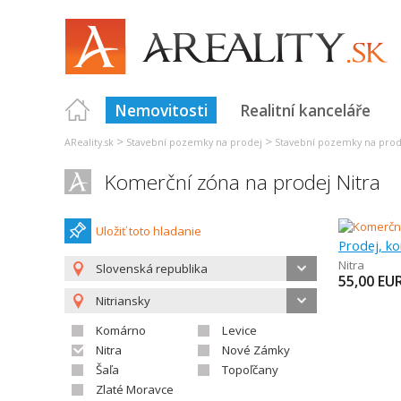
Nemovitosti
Realitní kanceláře
>
>
AReality.sk
Stavební pozemky na prodej
Stavební pozemky na prod
Komerční zóna na prodej Nitra
Uložiť toto hladanie
Prodej, k
Nitra
Slovenská republika
55,00
EU
Nitriansky
Komárno
Levice
Nitra
Nové Zámky
Šaľa
Topoľčany
Zlaté Moravce