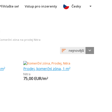
Přihlašte se!
Vstup pro inzerenty
Česky
u
Komerční zóna na prodej Nitra
nejnovější
7 m
Prodej, komerční zóna, 1 m
2
2
Nitra
75,00
EUR/m
2