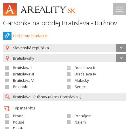
Garsonka na prodej Bratislava - Ružinov
Uložiť toto hladanie
Slovenská republika
Bratislavský
Bratislava I
Bratislava II
Bratislava III
Bratislava IV
Bratislava V
Malacky
Pezinok
Senec
Typ inzerátu
Prodej
Pronájem
Koupě
Nájem
Dražba