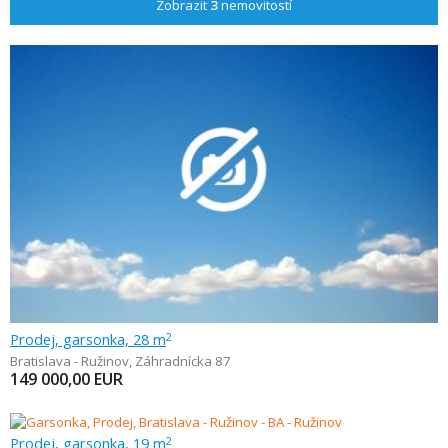
Zobrazit
3
nemovitostí
Prodej, garsonka, 28 m
2
Bratislava - Ružinov
,
Záhradnícka 87
149 000,00
EUR
Prodej, garsonka, 19 m
2