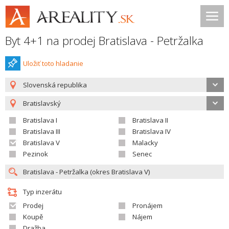
Byt 4+1 na prodej Bratislava - Petržalka
Uložiť toto hladanie
Slovenská republika
Bratislavský
Bratislava I
Bratislava II
Bratislava III
Bratislava IV
Bratislava V
Malacky
Pezinok
Senec
Typ inzerátu
Prodej
Pronájem
Koupě
Nájem
Dražba