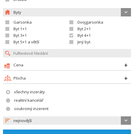
Byty
Garsonka
Dvojgarsonka
Byt 1+1
Byt 2+1
Byt 3+1
Byt 4+1
Byt 5+1 a větší
Jiný byt
Cena
Plocha
všechny inzeráty
realitní kancelář
soukromý inzerent
nejnovější