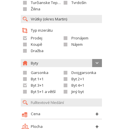
Turčianske Teplice
Tvrdošín
Žilina
Typ inzerátu
Prodej
Pronájem
Koupě
Nájem
Dražba
Byty
Garsonka
Dvojgarsonka
Byt 1+1
Byt 2+1
Byt 3+1
Byt 4+1
Byt 5+1 a větší
Jiný byt
Cena
Plocha