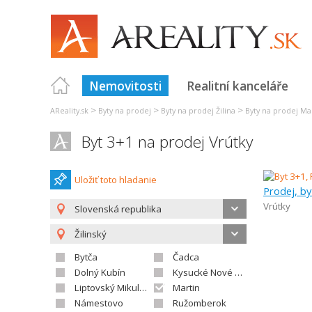
Nemovitosti
Realitní kanceláře
>
>
>
AReality.sk
Byty na prodej
Byty na prodej Žilina
Byty na prodej Ma
Byt 3+1 na prodej Vrútky
Uložiť toto hladanie
Prodej, by
Vrútky
Slovenská republika
Žilinský
Bytča
Čadca
Dolný Kubín
Kysucké Nové Mesto
Liptovský Mikuláš
Martin
Námestovo
Ružomberok