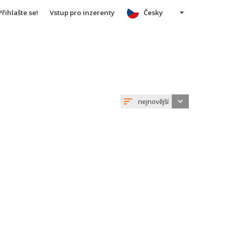
Přihlašte se!
Vstup pro inzerenty
Česky
u
nejnovější