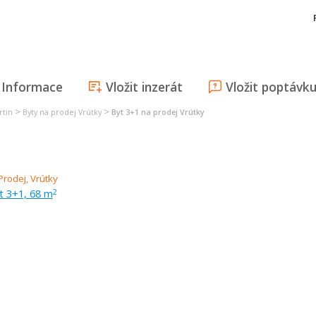
Informace
Vložit inzerát
Vložit poptávk
>
>
rtin
Byty na prodej Vrútky
Byt 3+1 na prodej Vrútky
t 3+1, 68 m
2