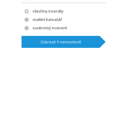
všechny inzeráty
realitní kancelář
soukromý inzerent
Zobrazit
1
nemovitostí