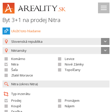
Byt 3+1 na prodej Nitra
Uložiť toto hladanie
Slovenská republika
Nitriansky
Komárno
Levice
Nitra
Nové Zámky
Šaľa
Topoľčany
Zlaté Moravce
Typ inzerátu
Prodej
Pronájem
Koupě
Nájem
Dražba