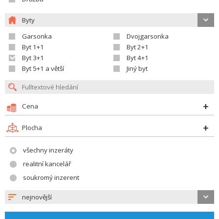
Byty
Garsonka
Dvojgarsonka
Byt 1+1
Byt 2+1
Byt 3+1
Byt 4+1
Byt 5+1 a větší
Jiný byt
Cena
Plocha
všechny inzeráty
realitní kancelář
soukromý inzerent
nejnovější