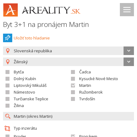
Byt 3+1 na pronájem Martin
Uložiť toto hladanie
Slovenská republika
Žilinský
Bytča
Čadca
Dolný Kubín
Kysucké Nové Mesto
Liptovský Mikuláš
Martin
Námestovo
Ružomberok
Turčianske Teplice
Tvrdošín
Žilina
Typ inzerátu
Prodej
Pronájem