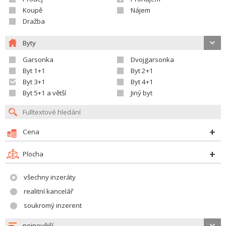
Koupě
Nájem
Dražba
Byty
Garsonka
Dvojgarsonka
Byt 1+1
Byt 2+1
Byt 3+1
Byt 4+1
Byt 5+1 a větší
Jiný byt
Cena
Plocha
všechny inzeráty
realitní kancelář
soukromý inzerent
nejnovější