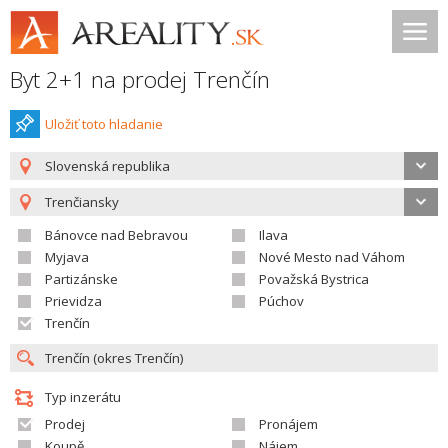
Byt 2+1 na prodej Trenčín
Uložiť toto hladanie
Slovenská republika
Trenčiansky
Bánovce nad Bebravou
Ilava
Myjava
Nové Mesto nad Váhom
Partizánske
Považská Bystrica
Prievidza
Púchov
Trenčín
Typ inzerátu
Prodej
Pronájem
Koupě
Nájem