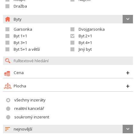
Dražba
Byty
Garsonka
Dvojgarsonka
Byt 1+1
Byt 2+1
Byt 3+1
Byt 4+1
Byt 5+1 a větší
Jiný byt
Cena
Plocha
všechny inzeráty
realitní kancelář
soukromý inzerent
nejnovější