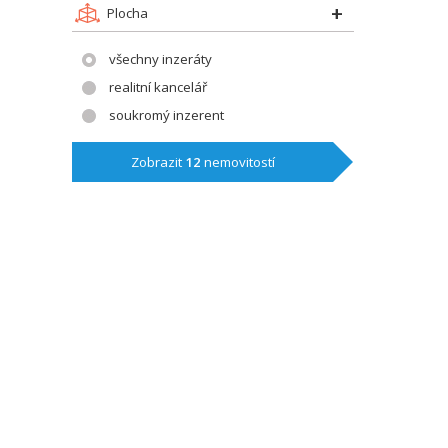
Plocha
všechny inzeráty
realitní kancelář
soukromý inzerent
Zobrazit
12
nemovitostí