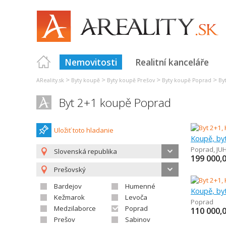
Nemovitosti
Realitní kanceláře
>
>
>
>
AReality.sk
Byty koupě
Byty koupě Prešov
Byty koupě Poprad
By
Byt 2+1 koupě Poprad
Uložiť toto hladanie
Koupě, by
Poprad
,
JU
Slovenská republika
199 000,
Prešovský
Bardejov
Humenné
Koupě, by
Kežmarok
Levoča
Poprad
Medzilaborce
Poprad
110 000,
Prešov
Sabinov