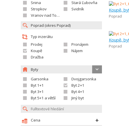
Snina
Stará Ľubovňa
Stropkov
Svidník
Koupě, by
Vranov nad Topľou
Poprad
Typ inzerátu
Koupě, by
Prodej
Pronájem
Poprad
Koupě
Nájem
Dražba
Byty
Garsonka
Dvojgarsonka
Byt 1+1
Byt 2+1
Byt 3+1
Byt 4+1
Byt 5+1 a větší
Jiný byt
Cena