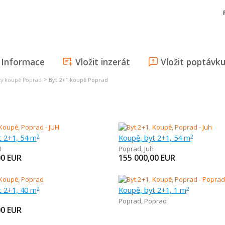
Informace
Vložit inzerát
Vložit poptávk
>
ty koupě Poprad
Byt 2+1 koupě Poprad
t 2+1, 54 m
Koupě, byt 2+1, 54 m
2
2
H
Poprad
,
Juh
00
EUR
155 000,00
EUR
t 2+1, 40 m
Koupě, byt 2+1, 1 m
2
2
Poprad
,
Poprad
00
EUR