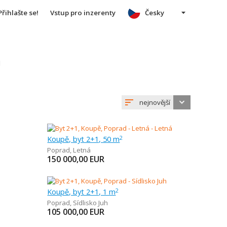
Přihlašte se!
Vstup pro inzerenty
Česky
u
nejnovější
Koupě, byt 2+1, 50 m
2
Poprad
,
Letná
150 000,00
EUR
Koupě, byt 2+1, 1 m
2
Poprad
,
Sídlisko Juh
105 000,00
EUR