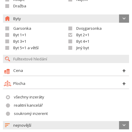
Dražba
Byty
Garsonka
Dvojgarsonka
Byt 1+1
Byt 2+1
Byt 3+1
Byt 4+1
Byt 5+1 a větší
Jiný byt
Cena
Plocha
všechny inzeráty
realitní kancelář
soukromý inzerent
nejnovější