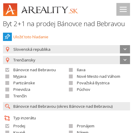
Byt 2+1 na prodej Bánovce nad Bebravou
Uložiť toto hladanie
Slovenská republika
Trenčiansky
Bánovce nad Bebravou
Ilava
Myjava
Nové Mesto nad Váhom
Partizánske
Považská Bystrica
Prievidza
Púchov
Trenčín
Typ inzerátu
Prodej
Pronájem
Koupě
Nájem